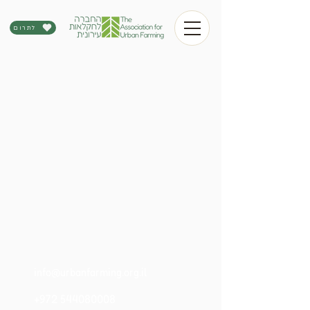
לתרום
info@urbanfarming.org.il
+972 544080008