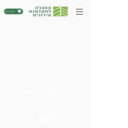
לתרום
Info@urbanfarming.org.il
+972 509367866