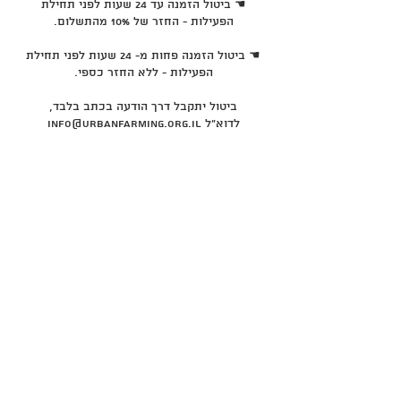
☚ ביטול הזמנה עד 24 שעות לפני תחילת
☚ ביטול הזמנה פחות מ- 24 שעות לפני תחילת
ביטול יתקבל דרך הודעה בכתב בלבד,
לדוא"ל info@urbanfarming.org.il
פרטי איש הקשר
0509367866
Lavi@urbanfarming.org.il
info@urbanfarming.org.il