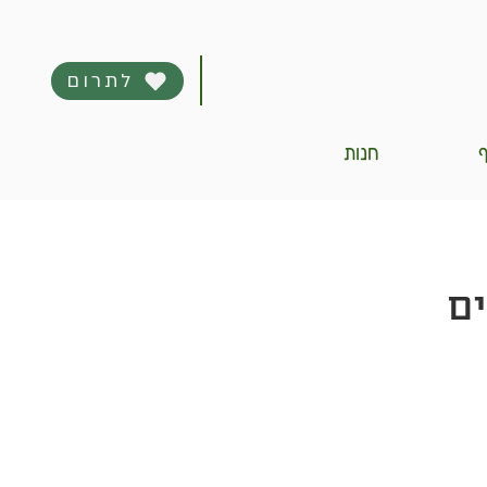
לתרום
ף
חנות
ים