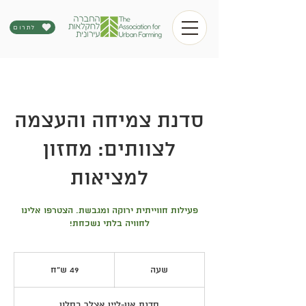
לתרום
סדנת צמיחה והעצמה
לצוותים: מחזון
למציאות
פעילות חווייתית ירוקה ומגבשת. הצטרפו אלינו
לחוויה בלתי נשכחת!
49
ש"ח
שעה
ש
49 ש"ח
ע
סדנת און-ליין אצלך בסלון