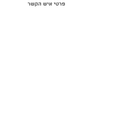
פרטי איש הקשר
קניון עזריאלי, Derech Menachem Begin, תל
אביב-יפו, Israel
0509367866
Lavi@urbanfarming.org.il
info@urbanfarming.org.il
+972 544080008
הירשמו לקבלת עדכונים