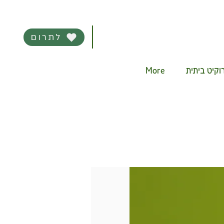
לתרום
More
קיט ביתית