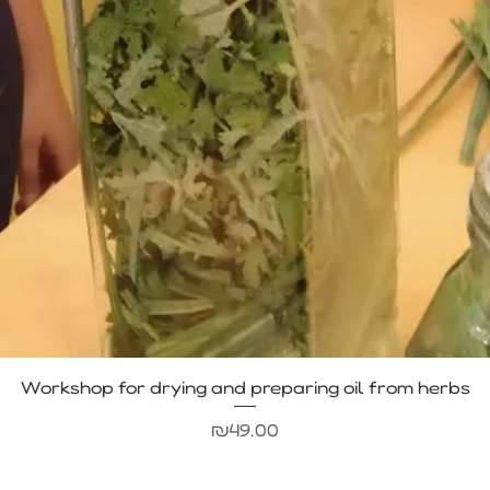
Quick View
Workshop for drying and preparing oil from herbs
Price
₪49.00