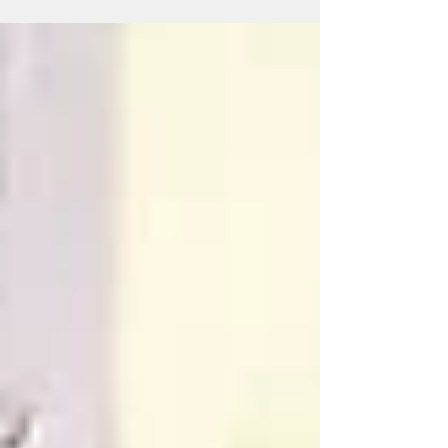
תשכחו. רואים מערכות גידול חיות, שומעים על
חקלאות עירונית וטועמים מהגינה הטרייה —
מתאים לקבוצות, תיירים וכל מי שרוצה להכיר תל
אביב מזווית אחרת.