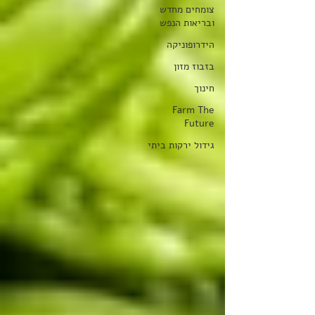
צומחים מחדש
ובריאות הנפש
הידרופוניקה
בזבוז מזון
חינוך
Farm The
Future
גידול ירקות ביתי